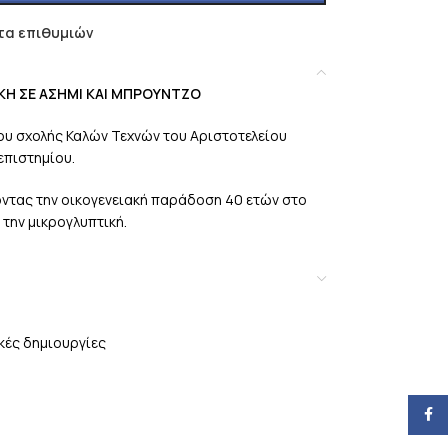
τα επιθυμιών
Ε ΑΣΗΜΙ ΚΑΙ ΜΠΡΟΥΝΤΖΟ
ου σχολής Καλών Τεχνών του Αριστοτελείου
επιστημίου.
ζοντας την οικογενειακή παράδοση 40 ετών στο
 την μικρογλυπτική.
ικές δημιουργίες
Face