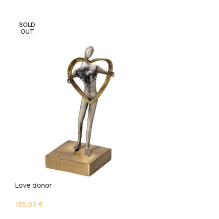
SOLD
SOLD
OUT
OUT
Love donor
Lovers
185,00
€
260,00
€