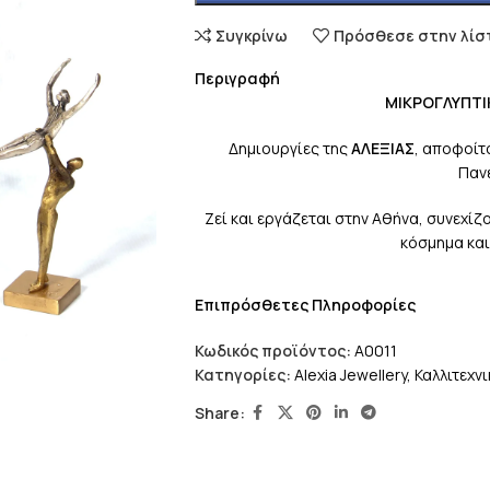
Συγκρίνω
Πρόσθεσε στην λίσ
Περιγραφή
ΜΙΚΡΟΓΛΥΠΤΙΚΗ Σ
Δημιουργίες της
ΑΛΕΞΙΑΣ
, αποφοίτ
Παν
Ζεί και εργάζεται στην Αθήνα, συνεχί
κόσμημα και
Επιπρόσθετες Πληροφορίες
Κωδικός προϊόντος:
A0011
Κατηγορίες:
Alexia Jewellery
,
Καλλιτεχν
Share: