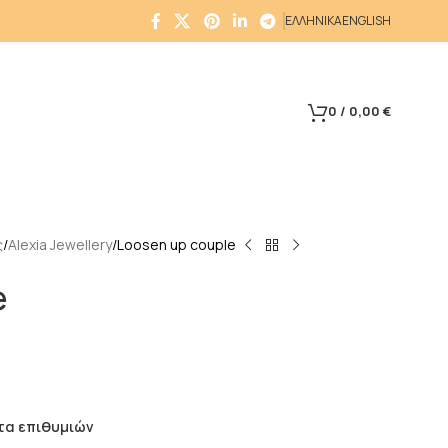
ΕΛΛΗΝΙΚΑ
ENGLISH
0
/
0,00
€
ς
Alexia Jewellery
Loosen up couple
e
τα επιθυμιών