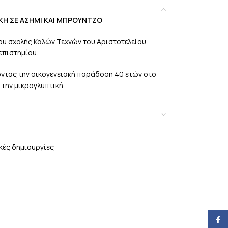
Ε ΑΣΗΜΙ ΚΑΙ ΜΠΡΟΥΝΤΖΟ
ου σχολής Καλών Τεχνών του Αριστοτελείου
επιστημίου.
ζοντας την οικογενειακή παράδοση 40 ετών στο
 την μικρογλυπτική.
ικές δημιουργίες
Face