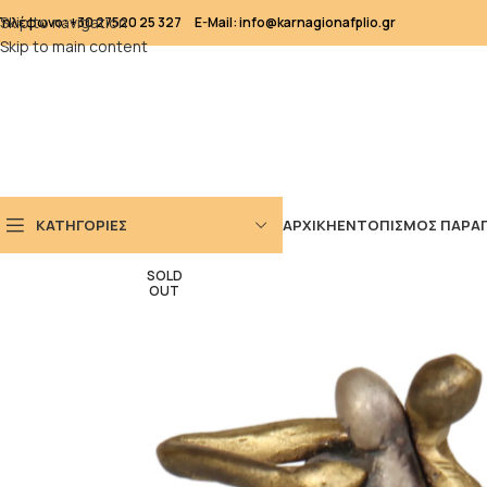
Skip to navigation
Τηλέφωνο: +30 27520 25 327
E-Mail: info@karnagionafplio.gr
Skip to main content
ΚΑΤΗΓΟΡΙΕΣ
ΑΡΧΙΚΗ
ΕΝΤΟΠΙΣΜΟΣ ΠΑΡΑΓ
SOLD
OUT