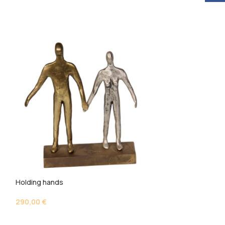
Holding hands
Onto the rings
290,00
€
150,00
€