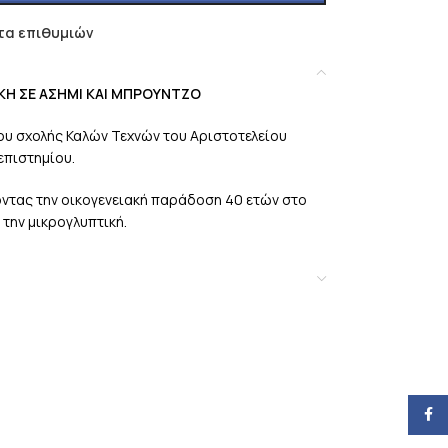
τα επιθυμιών
Ε ΑΣΗΜΙ ΚΑΙ ΜΠΡΟΥΝΤΖΟ
ου σχολής Καλών Τεχνών του Αριστοτελείου
επιστημίου.
ζοντας την οικογενειακή παράδοση 40 ετών στο
 την μικρογλυπτική.
Face