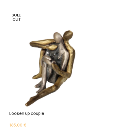
SOLD
SOLD
OUT
OUT
Loosen up couple
Lovers
185,00
€
260,00
€