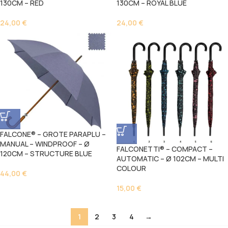
130CM – RED
130CM – ROYAL BLUE
24,00
€
24,00
€
FALCONE® – GROTE PARAPLU –
MANUAL – WINDPROOF – Ø
FALCONETTI® – COMPACT –
120CM – STRUCTURE BLUE
AUTOMATIC – Ø 102CM – MULTI
COLOUR
44,00
€
15,00
€
1
2
3
4
→