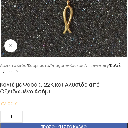
Κάντε κλικ για μεγέθυνση
Αρχική σελίδα
Κοσμήματα
Antigone-Koukos Art Jewellery
Κολιέ
Κολιέ με Ψαράκι 22Κ και Αλυσίδα από
Οξειδωμένο Ασήμι
72,00
€
ΠΡΟΣΘΉΚΗ ΣΤΟ ΚΑΛΆΘΙ