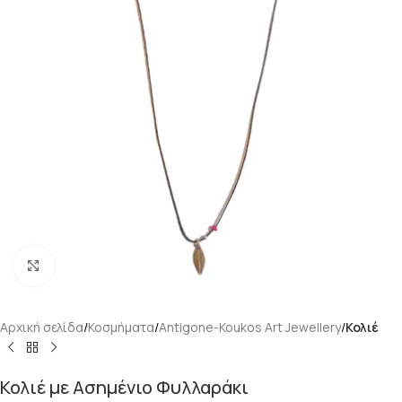
Κάντε κλικ για μεγέθυνση
Αρχική σελίδα
Κοσμήματα
Antigone-Koukos Art Jewellery
Κολιέ
Κολιέ με Ασημένιο Φυλλαράκι