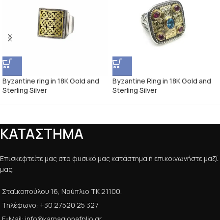
Byzantine ring in 18K Gold and
Byzantine Ring in 18K Gold and
Sterling Silver
Sterling Silver
ΚΑΤΑΣΤΗΜΑ
Επισκεφτείτε μας στο φυσικό μας κατάστημα ή επικοινωνήστε μαζί
μας.
Σταϊκοπούλου 16, Ναύπλιο ΤΚ 21100.
Τηλέφωνο: +30 27520 25 327
E-Mail: info@karnagionafplio.gr