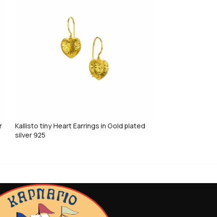
r
Kallisto tiny Heart Earrings in Gold plated
Kassandra Bangle
silver 925
silver