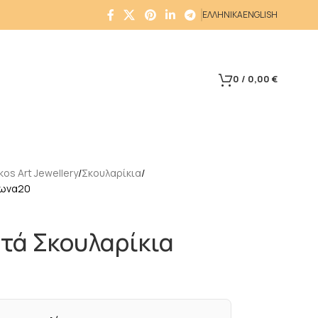
ΕΛΛΗΝΙΚΑ
ENGLISH
0
/
0,00
€
os Art Jewellery
Σκουλαρίκια
γωνα20
τά Σκουλαρίκια