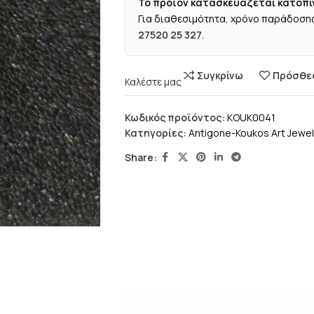
Το προϊόν κατασκευάζεται κατόπι
Για διαθεσιμότητα, χρόνο παράδοσης
27520 25 327
.
Συγκρίνω
Πρόσθεσ
Καλέστε μας
Κωδικός προϊόντος:
KOUK0041
Κατηγορίες:
Antigone-Koukos Art Jewel
Share: