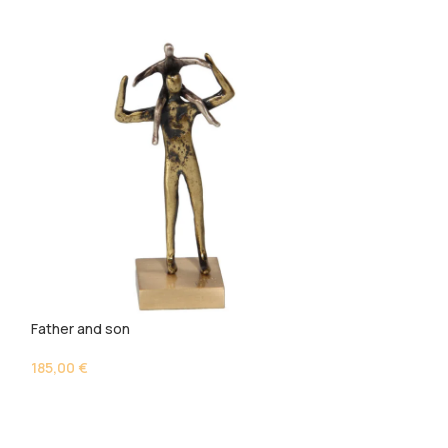
Father and son
Hold me high
185,00
€
290,00
€