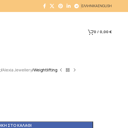
ΕΛΛΗΝΙΚΑ
ENGLISH
0
/
0,00
€
ς
Alexia Jewellery
Weightlifting
ΚΗ ΣΤΟ ΚΑΛΆΘΙ