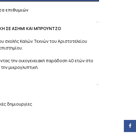
τα επιθυμιών
Ε ΑΣΗΜΙ ΚΑΙ ΜΠΡΟΥΝΤΖΟ
ου σχολής Καλών Τεχνών του Αριστοτελείου
επιστημίου.
ζοντας την οικογενειακή παράδοση 40 ετών στο
 την μικρογλυπτική.
ικές δημιουργίες
Face