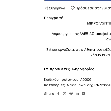
Συγκρίνω
Πρόσθεσε στην λίσ
Περιγραφή
ΜΙΚΡΟΓΛΥΠΤΙΚΗ Σ
Δημιουργίες της
ΑΛΕΞΙΑΣ
, αποφοίτ
Παν
Ζεί και εργάζεται στην Αθήνα, συνεχί
κόσμημα και
Επιπρόσθετες Πληροφορίες
Κωδικός προϊόντος:
Α0006
Κατηγορίες:
Alexia Jewellery
,
Καλλιτεχν
Share: