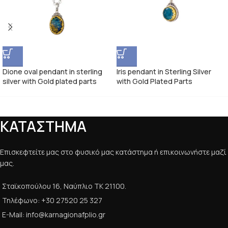
Dione oval pendant in sterling
Iris pendant in Sterling Silver
silver with Gold plated parts
with Gold Plated Parts
ΚΑΤΑΣΤΗΜΑ
Επισκεφτείτε μας στο φυσικό μας κατάστημα ή επικοινωνήστε μαζί
μας.
Σταϊκοπούλου 16, Ναύπλιο ΤΚ 21100.
Τηλέφωνο: +30 27520 25 327
E-Mail: info@karnagionafplio.gr