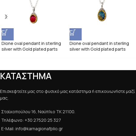
Dione oval pendant in sterling
Dione oval pendant in sterling
silver with Gold plated parts
silver with Gold plated parts
ΚΑΤΑΣΤΗΜΑ
Επισκεφτείτε μας στο φυσικό μας κατάστημα ή επικοινωνήστε μαζί
μας.
Σταϊκοπούλου 16, Ναύπλιο ΤΚ 21100.
Τηλέφωνο: +30 27520 25 327
E-Mail: info@karnagionafplio.gr