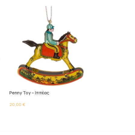
Penny Toy – Ιππέας
Penny Toy – Πλο
20,00
€
17,00
€