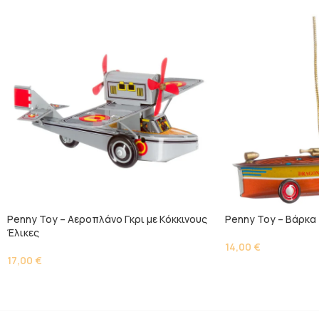
Penny Toy – Αεροπλάνο Γκρι με Kόκκινους
Penny Toy – Βάρκα
Έλικες
14,00
€
17,00
€