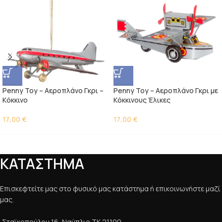
Penny Toy – Aεροπλάνο Γκρι –
Penny Toy – Αεροπλάνο Γκρι με
Kόκκινο
Kόκκινους Έλικες
17,00
€
17,00
€
ΚΑΤΑΣΤΗΜΑ
Επισκεφτείτε μας στο φυσικό μας κατάστημα ή επικοινωνήστε μαζί
μας.
Σταϊκοπούλου 16, Ναύπλιο ΤΚ 21100.