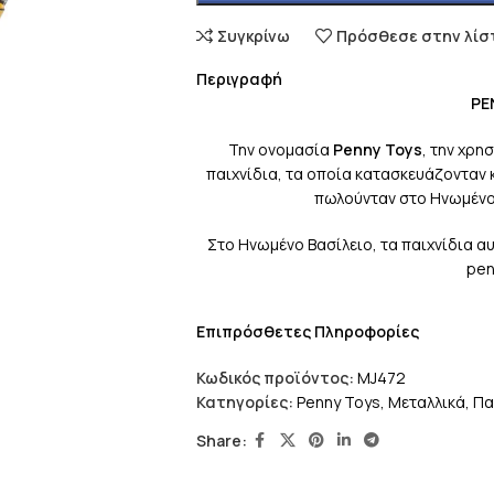
Συγκρίνω
Πρόσθεσε στην λίσ
Περιγραφή
PE
Την ονομασία
Penny Toys
, την χρη
παιχνίδια, τα οποία κατασκευάζονταν κ
πωλούνταν στο Ηνωμένο 
Στο Ηνωμένο Βασίλειο, τα παιχνίδια αυ
pen
Επιπρόσθετες Πληροφορίες
Κωδικός προϊόντος:
MJ472
Κατηγορίες:
Penny Toys
,
Μεταλλικά
,
Πα
Share: