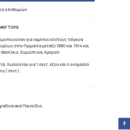
τα επιθυμιών
NNY TOYS
σιμοποιούσαν για χαμηλού κόστους τσίγκινα
υρίως στην Γερμανία μεταξύ 1880 και 1914 και
Βασίλειο, Ευρώπη και Αμερική.
τά, πωλούνταν για 1 σεντ, εξού και η ονομασία
ny ( σεντ ).
ραδοσιακά Παιχνίδια
Face