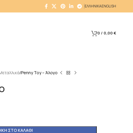
ΕΛΛΗΝΙΚΑ
ENGLISH
0
/
0,00
€
Μεταλλικά
Penny Toy – Άλογο
ο
ΚΗ ΣΤΟ ΚΑΛΆΘΙ