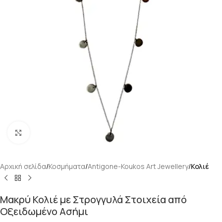
Κάντε κλικ για μεγέθυνση
Αρχική σελίδα
Κοσμήματα
Antigone-Koukos Art Jewellery
Κολιέ
Μακρύ Κολιέ με Στρογγυλά Στοιχεία από
Οξειδωμένο Ασήμι