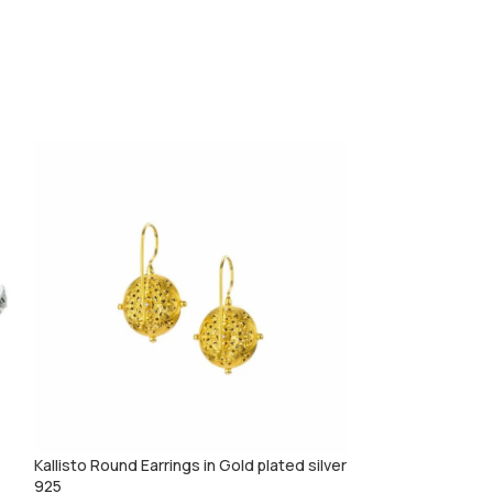
Kallisto Round Earrings in Gold plated silver
Kallisto tiny hear
925
silver