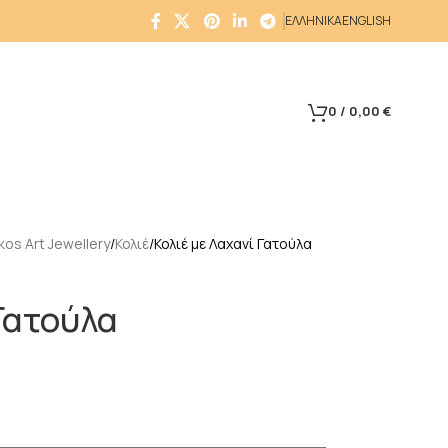
ΕΛΛΗΝΙΚΑ
ENGLISH
0
/
0,00
€
os Art Jewellery
Κολιέ
Κολιέ με Λαχανί Γατούλα
Γατούλα