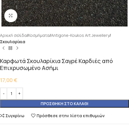
Κάντε κλικ για μεγέθυνση
Αρχική σελίδα
Κοσμήματα
Antigone-Koukos Art Jewellery
Σκουλαρίκια
Καρφωτά Σκουλαρίκια Σαγρέ Καρδιές από
Επιχρυσωμένο Ασήμι
17,00
€
ΠΡΟΣΘΉΚΗ ΣΤΟ ΚΑΛΆΘΙ
Συγκρίνω
Πρόσθεσε στην λίστα επιθυμιών