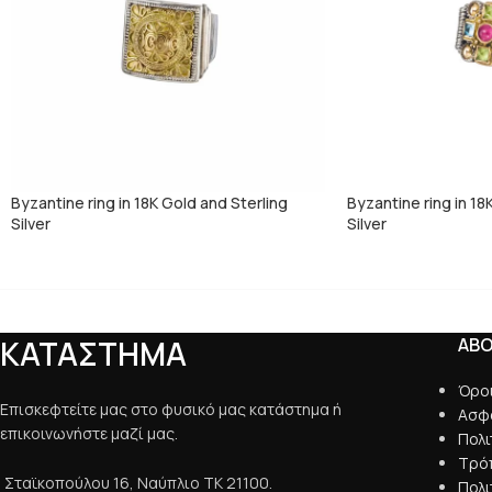
Byzantine ring in 18K Gold and Sterling
Byzantine ring in 18
Silver
Silver
ΚΑΤΑΣΤΗΜΑ
AB
Όρο
Επισκεφτείτε μας στο φυσικό μας κατάστημα ή
Ασφ
επικοινωνήστε μαζί μας.
Πολ
Τρό
Σταϊκοπούλου 16, Ναύπλιο ΤΚ 21100.
Πολ