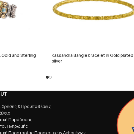
K Gold and Sterling
Kassandra Bangle bracelet in Gold plated
silver
OUT
ι Χρήσης & Προϋποθέσεις
άλεια
ιτική Παράδοσης
ποι Πληρωμής
ιτική Προστασίας Προσκοπικών Δεδομένων