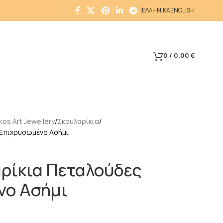
ΕΛΛΗΝΙΚΑ
ENGLISH
0
/
0,00
€
os Art Jewellery
Σκουλαρίκια
Επιχρυσωμένο Ασήμι
ρίκια Πεταλούδες
νο Ασήμι