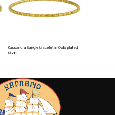
Kassandra Bangle bracelet in Gold plated
Kassandra Bangle 
silver