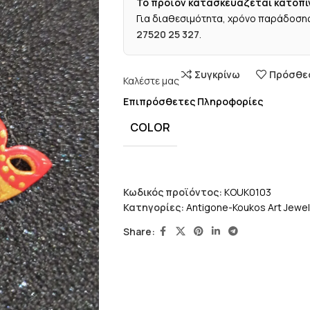
Το προϊόν κατασκευάζεται κατόπι
Για διαθεσιμότητα, χρόνο παράδοσης
27520 25 327
.
Συγκρίνω
Πρόσθεσ
Καλέστε μας
Επιπρόσθετες Πληροφορίες
COLOR
Κωδικός προϊόντος:
KOUK0103
Κατηγορίες:
Antigone-Koukos Art Jewel
Share: