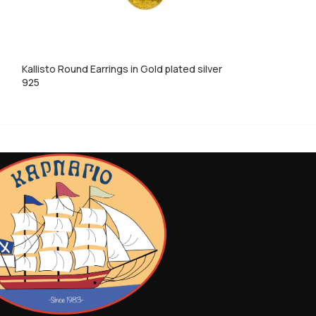
Kallisto Round Earrings in Gold plated silver
Kallisto tiny hear
925
silver