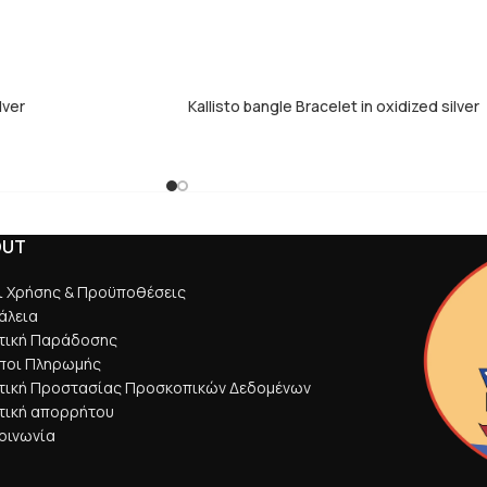
ilver
Kallisto bangle Bracelet in oxidized silver
OUT
ι Χρήσης & Προϋποθέσεις
άλεια
ιτική Παράδοσης
ποι Πληρωμής
ιτική Προστασίας Προσκοπικών Δεδομένων
τική απορρήτου
οινωνία