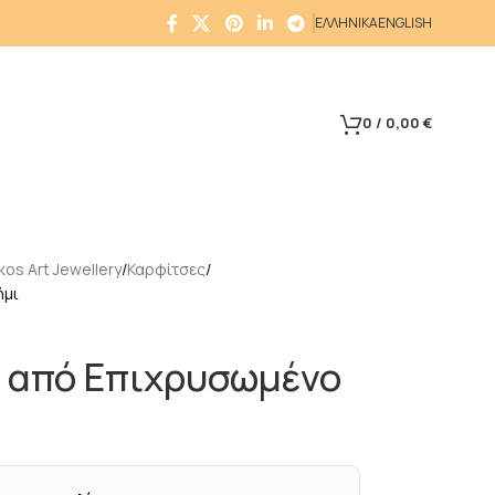
ΕΛΛΗΝΙΚΑ
ENGLISH
0
/
0,00
€
os Art Jewellery
Καρφίτσες
ήμι
 από Επιχρυσωμένο