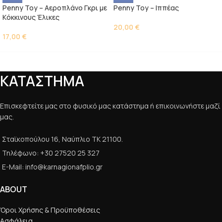
Penny Toy – Αεροπλάνο Γκρι με
Penny Toy – Ιππέας
Kόκκινους Έλικες
20,00
€
17,00
€
ΚΑΤΑΣΤΗΜΑ
Επισκεφτείτε μας στο φυσικό μας κατάστημα ή επικοινωνήστε μαζί
μας.
Σταϊκοπούλου 16, Ναύπλιο ΤΚ 21100.
Τηλέφωνο: +30 27520 25 327
E-Mail: info@karnagionafplio.gr
ABOUT
Όροι Χρήσης & Προϋποθέσεις
Ασφάλεια