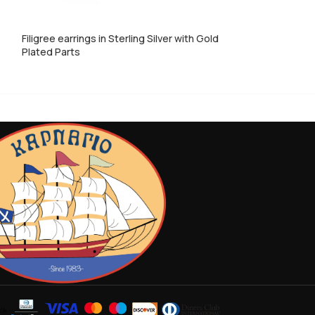
Filigree earrings in Sterling Silver with Gold
Iris ring in Sterlin
Plated Parts