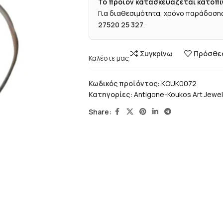
Το προϊόν κατασκευάζεται κατόπι
Για διαθεσιμότητα, χρόνο παράδοσης
27520 25 327
.
Συγκρίνω
Πρόσθεσ
Καλέστε μας
Κωδικός προϊόντος:
KOUK0072
Κατηγορίες:
Antigone-Koukos Art Jewel
Share: