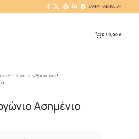
ΕΛΛΗΝΙΚΑ
ENGLISH
0
/
0,00
€
os Art Jewellery
Βραχιόλια
ίο
ογώνιο Ασημένιο