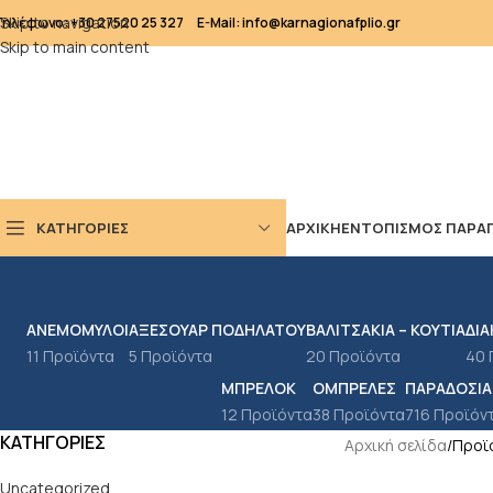
Skip to navigation
Τηλέφωνο: +30 27520 25 327
E-Mail: info@karnagionafplio.gr
Skip to main content
ΚΑΤΗΓΟΡΙΕΣ
ΑΡΧΙΚΗ
ΕΝΤΟΠΙΣΜΟΣ ΠΑΡΑΓ
ΑΝΕΜΌΜΥΛΟΙ
ΑΞΕΣΟΥΆΡ ΠΟΔΗΛΆΤΟΥ
ΒΑΛΙΤΣΆΚΙΑ – ΚΟΥΤΙΆ
ΔΙΑ
11 Προϊόντα
5 Προϊόντα
20 Προϊόντα
40 
ΜΠΡΕΛΌΚ
ΟΜΠΡΈΛΕΣ
ΠΑΡΑΔΟΣΙΑΚ
12 Προϊόντα
38 Προϊόντα
716 Προϊόν
ΚΑΤΗΓΟΡΊΕΣ
Αρχική σελίδα
Προϊό
Uncategorized