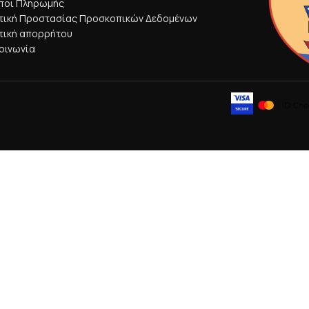
ποι Πληρωμής
ιτική Προστασίας Προσκοπικών Δεδομένων
τική απορρήτου
οινωνία