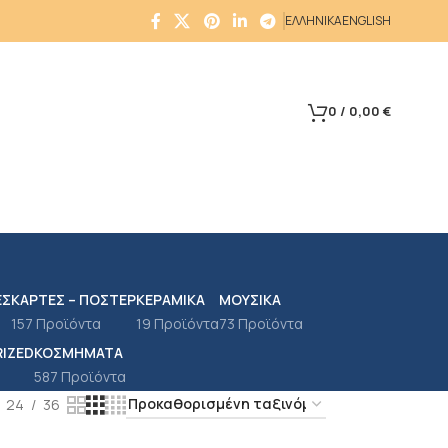
ΕΛΛΗΝΙΚΑ
ENGLISH
0
/
0,00
€
ΕΣ
ΚΆΡΤΕΣ – ΠΌΣΤΕΡ
ΚΕΡΑΜΙΚΆ
ΜΟΥΣΙΚΆ
157 Προϊόντα
19 Προϊόντα
73 Προϊόντα
IZED
ΚΟΣΜΉΜΑΤΑ
587 Προϊόντα
24
36