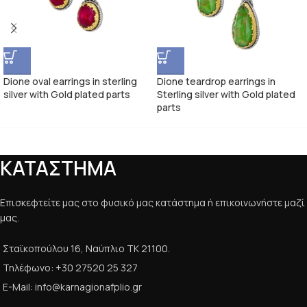
Dione oval earrings in sterling
Dione teardrop earrings in
silver with Gold plated parts
Sterling silver with Gold plated
parts
ΚΑΤΑΣΤΗΜΑ
Επισκεφτείτε μας στο φυσικό μας κατάστημα ή επικοινωνήστε μαζί
μας.
Σταϊκοπούλου 16, Ναύπλιο ΤΚ 21100.
Τηλέφωνο: +30 27520 25 327
E-Mail: info@karnagionafplio.gr