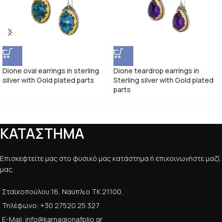
Dione oval earrings in sterling
Dione teardrop earrings in
silver with Gold plated parts
Sterling silver with Gold plated
parts
ΚΑΤΑΣΤΗΜΑ
Επισκεφτείτε μας στο φυσικό μας κατάστημα ή επικοινωνήστε μαζί
μας.
Σταϊκοπούλου 16, Ναύπλιο ΤΚ 21100.
Τηλέφωνο: +30 27520 25 327
E-Mail: info@karnagionafplio.gr