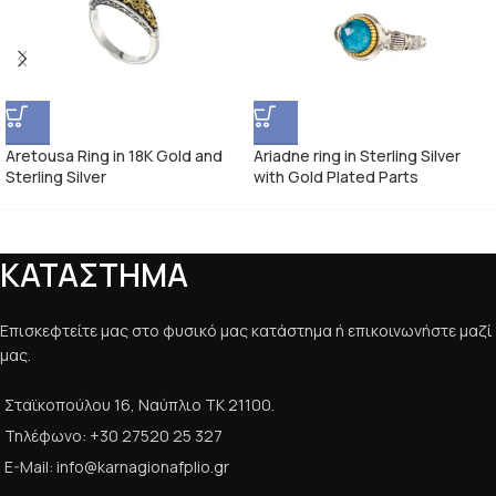
Aretousa Ring in 18K Gold and
Ariadne ring in Sterling Silver
Sterling Silver
with Gold Plated Parts
ΚΑΤΑΣΤΗΜΑ
Επισκεφτείτε μας στο φυσικό μας κατάστημα ή επικοινωνήστε μαζί
μας.
Σταϊκοπούλου 16, Ναύπλιο ΤΚ 21100.
Τηλέφωνο: +30 27520 25 327
E-Mail: info@karnagionafplio.gr