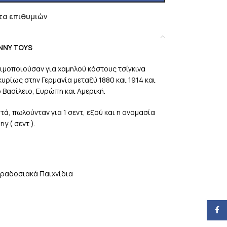
τα επιθυμιών
NNY TOYS
σιμοποιούσαν για χαμηλού κόστους τσίγκινα
υρίως στην Γερμανία μεταξύ 1880 και 1914 και
Βασίλειο, Ευρώπη και Αμερική.
τά, πωλούνταν για 1 σεντ, εξού και η ονομασία
ny ( σεντ ).
ραδοσιακά Παιχνίδια
Face