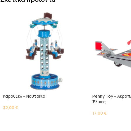
Kαρουζέλ – Ναυτάκια
Penny Toy – Αεροπλ
Έλικες
32,00
€
17,00
€