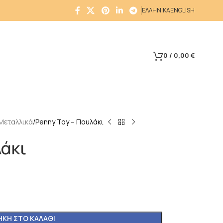
ΕΛΛΗΝΙΚΑ
ENGLISH
0
/
0,00
€
Μεταλλικά
Penny Toy – Πουλάκι
λάκι
ΚΗ ΣΤΟ ΚΑΛΆΘΙ