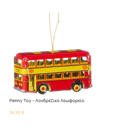
Penny Toy – Λονδρέζικο Λεωφορείο
Penny toy – Μηχ
16,50
€
12,00
€