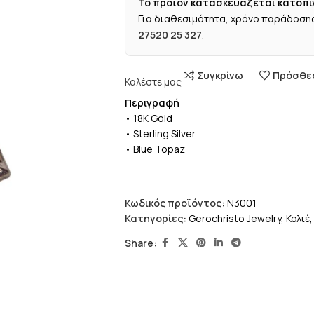
Το προϊόν κατασκευάζεται κατόπι
Για διαθεσιμότητα, χρόνο παράδοσης
27520 25 327
.
Συγκρίνω
Πρόσθεσ
Καλέστε μας
Περιγραφή
• 18K Gold
• Sterling Silver
• Blue Topaz
Κωδικός προϊόντος:
N3001
Κατηγορίες:
Gerochristo Jewelry
,
Κολιέ
,
Share: