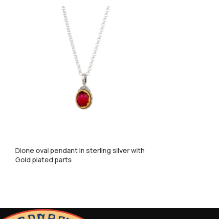
Dione oval pendant in sterling silver with
Dione teardrop pe
Gold plated parts
with Gold plated