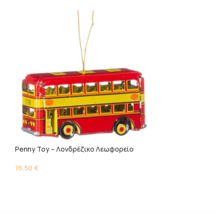
Penny Toy – Λονδρέζικο Λεωφορείο
Penny Toy – Ρα
16,50
€
15,00
€