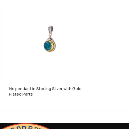
Iris pendant in Sterling Silver with Gold
Iris Pendant in St
Plated Parts
Plated Parts