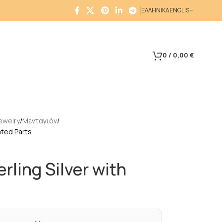
ΕΛΛΗΝΙΚΑ
ENGLISH
0
/
0,00
€
ewelry
Μενταγιόν
lated Parts
erling Silver with