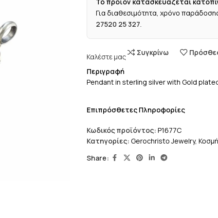
Το προϊόν κατασκευάζεται κατόπι
Για διαθεσιμότητα, χρόνο παράδοσης
27520 25 327
.
Συγκρίνω
Πρόσθεσ
Καλέστε μας
Περιγραφή
Pendant in sterling silver with Gold pla
Επιπρόσθετες Πληροφορίες
Κωδικός προϊόντος:
P1677C
Κατηγορίες:
Gerochristo Jewelry
,
Κοσμ
Share: