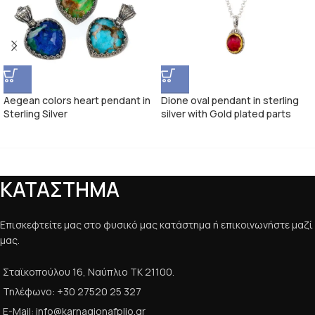
Aegean colors heart pendant in
Dione oval pendant in sterling
Sterling Silver
silver with Gold plated parts
ΚΑΤΑΣΤΗΜΑ
Επισκεφτείτε μας στο φυσικό μας κατάστημα ή επικοινωνήστε μαζί
μας.
Σταϊκοπούλου 16, Ναύπλιο ΤΚ 21100.
Τηλέφωνο: +30 27520 25 327
E-Mail: info@karnagionafplio.gr