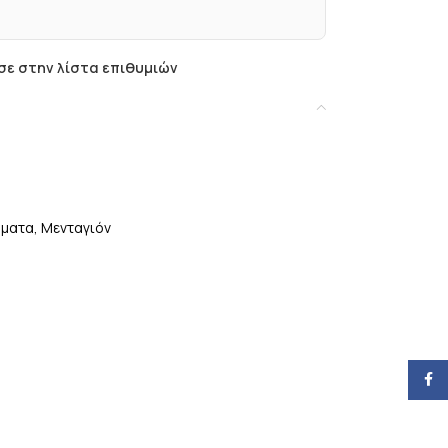
ε στην λίστα επιθυμιών
ήματα
,
Μενταγιόν
Face