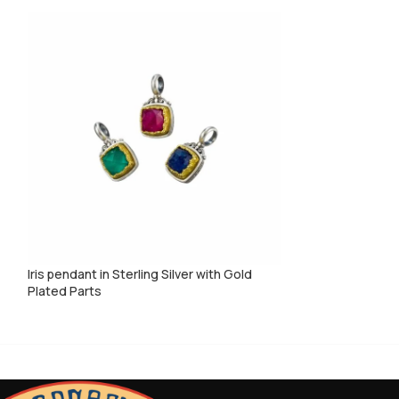
Iris pendant in Sterling Silver with Gold
Iris Pendant in St
Plated Parts
Plated Parts