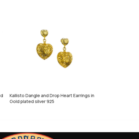
ld
Kallisto Dangle and Drop Heart Earrings in
Kallisto tiny Hea
Gold plated silver 925
silver 925