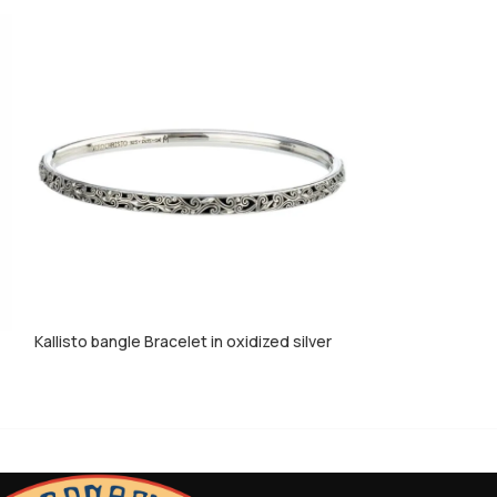
Kallisto bangle Bracelet in oxidized silver
Kallisto Heart Ear
925