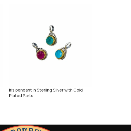
Iris pendant in Sterling Silver with Gold
Iris Pendant in St
Plated Parts
Plated Parts