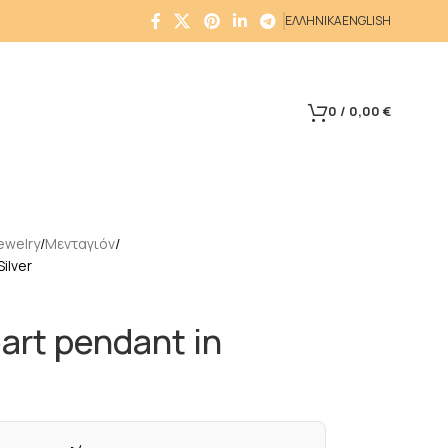
ΕΛΛΗΝΙΚΑ
ENGLISH
0
/
0,00
€
ewelry
Μενταγιόν
ilver
art pendant in