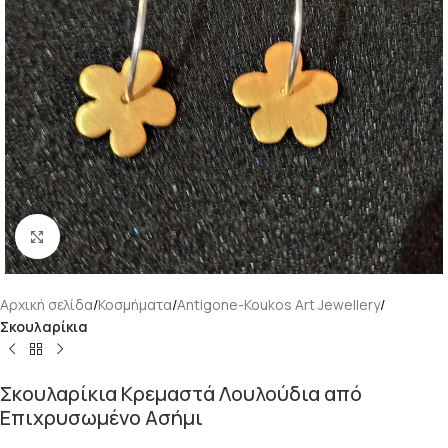
Κάντε κλικ για μεγέθυνση
Αρχική σελίδα
Κοσμήματα
Antigone-Koukos Art Jewellery
Σκουλαρίκια
Σκουλαρίκια Κρεμαστά Λουλούδια από
Επιχρυσωμένο Ασήμι