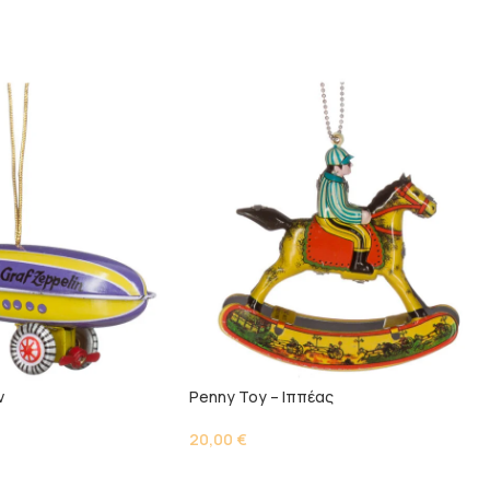
ν
Penny Toy – Ιππέας
20,00
€