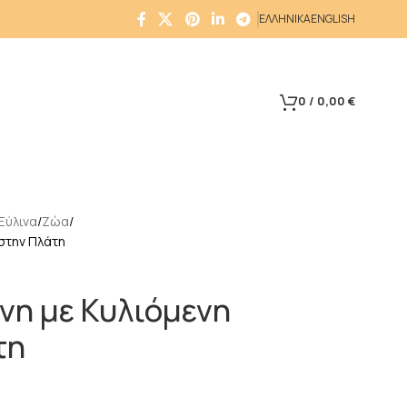
ΕΛΛΗΝΙΚΑ
ENGLISH
0
/
0,00
€
Ξύλινα
Ζώα
στην Πλάτη
νη με Κυλιόμενη
τη