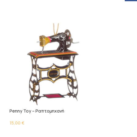
Penny Toy – Ραπτομηχανή
Καρουζέλ – Λευκ
15,00
€
18,00
€