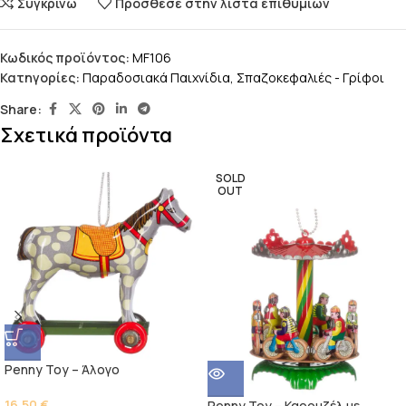
Συγκρίνω
Πρόσθεσε στην λίστα επιθυμιών
Κωδικός προϊόντος:
MF106
Κατηγορίες:
Παραδοσιακά Παιχνίδια
,
Σπαζοκεφαλιές - Γρίφοι
Share:
Σχετικά προϊόντα
SOLD
OUT
Penny Toy – Άλογο
16,50
€
Penny Toy – Καρουζέλ με