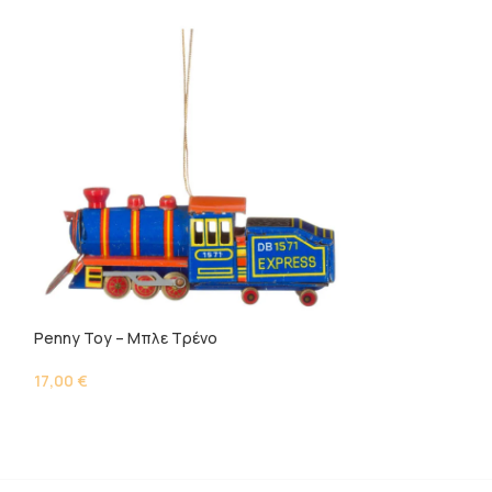
Penny Toy – Μπλε Τρένο
Penny Toy – Στ
17,00
€
7,00
€