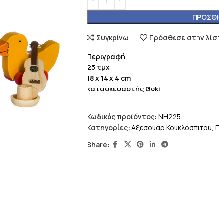
ΠΡΟΣΘΉ
Συγκρίνω
Πρόσθεσε στην λίσ
Περιγραφή
23 τμχ
18 x 14 x 4 cm
κατασκευαστής Goki
Κωδικός προϊόντος:
NH225
Κατηγορίες:
Αξεσουάρ Κουκλόσπιτου
,
Π
Share: