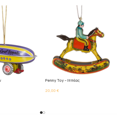
ν
Penny Toy – Ιππέας
20,00
€