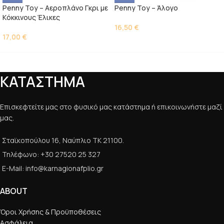
Penny Toy – Αεροπλάνο Γκρι με
Penny Toy – Άλογο
Kόκκινους Έλικες
16,50
€
17,00
€
ΚΑΤΑΣΤΗΜΑ
Επισκεφτείτε μας στο φυσικό μας κατάστημα ή επικοινωνήστε μαζί
μας.
Σταϊκοπούλου 16, Ναύπλιο ΤΚ 21100.
Τηλέφωνο: +30 27520 25 327
E-Mail: info@karnagionafplio.gr
ABOUT
Όροι Χρήσης & Προϋποθέσεις
Ασφάλεια