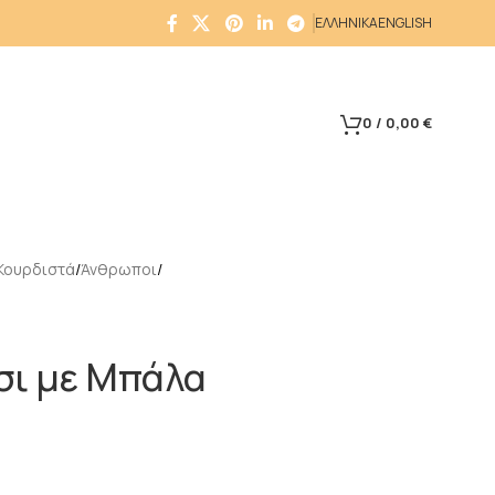
ΕΛΛΗΝΙΚΑ
ENGLISH
0
/
0,00
€
Κουρδιστά
Άνθρωποι
σι με Μπάλα