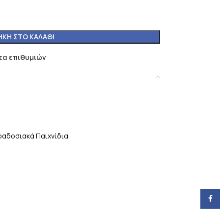
ΚΗ ΣΤΟ ΚΑΛΆΘΙ
τα επιθυμιών
αδοσιακά Παιχνίδια
Face