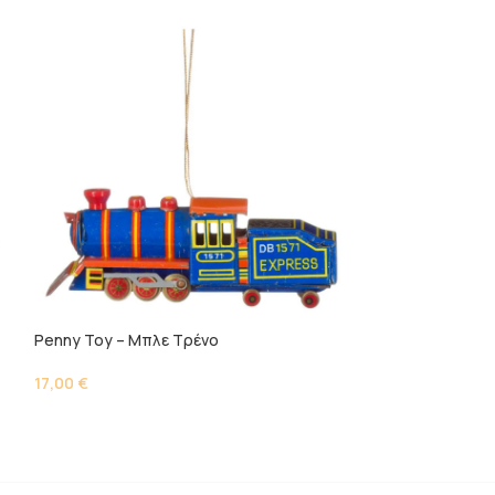
Penny Toy – Μπλε Τρένο
Penny Toy – Πλο
17,00
€
17,00
€