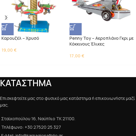
Kαρουζέλ – Χρυσό
Penny Toy – Αεροπλάνο Γκρι με
Kόκκινους Έλικες
19,00
€
17,00
€
ΚΑΤΑΣΤΗΜΑ
Επισκεφτείτε μας στο φυσικό μας κατάστημα ή επικοινωνήστε μαζί
μας.
Σταϊκοπούλου 16, Ναύπλιο ΤΚ 21100.
Τηλέφωνο: +30 27520 25 327
E-Mail: info@karnagionafplio.gr