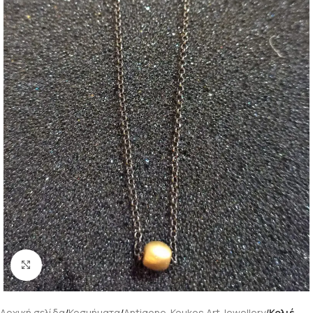
Κάντε κλικ για μεγέθυνση
Αρχική σελίδα
Κοσμήματα
Antigone-Koukos Art Jewellery
Κολιέ