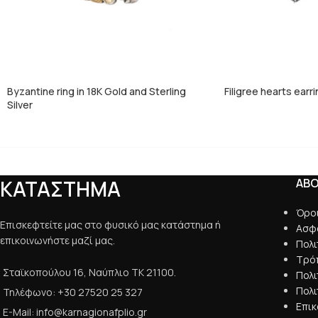
Byzantine ring in 18K Gold and Sterling
Filigree hearts earri
Silver
ΚΑΤΑΣΤΗΜΑ
AB
Όρο
Επισκεφτείτε μας στο φυσικό μας κατάστημα ή
Ασφ
επικοινωνήστε μαζί μας.
Πολ
Τρό
Σταϊκοπούλου 16, Ναύπλιο ΤΚ 21100.
Πολ
Πολι
Τηλέφωνο: +30 27520 25 327
Επικ
E-Mail: info@karnagionafplio.gr