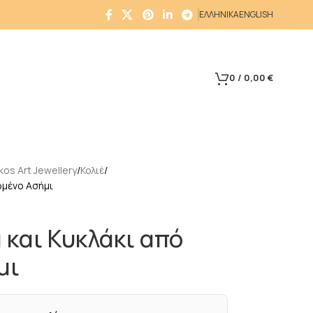
ΕΛΛΗΝΙΚΑ
ENGLISH
0
/
0,00
€
os Art Jewellery
Κολιέ
ωμένο Ασήμι
 και Κυκλάκι από
μι