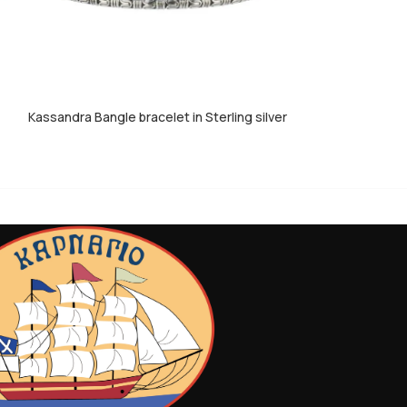
Kassandra Bangle bracelet in Sterling silver
Mediterranean ear