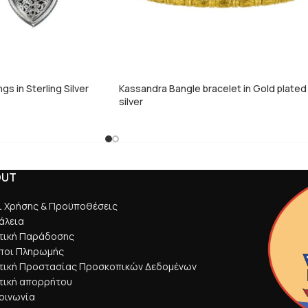
ngs in Sterling Silver
Kassandra Bangle bracelet in Gold plated
silver
OUT
ι Χρήσης & Προϋποθέσεις
άλεια
ιτική Παράδοσης
ποι Πληρωμής
ιτική Προστασίας Προσκοπικών Δεδομένων
τική απορρήτου
οινωνία