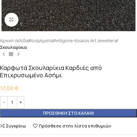
Κάντε κλικ για μεγέθυνση
Αρχική σελίδα
Κοσμήματα
Antigone-Koukos Art Jewellery
Σκουλαρίκια
Καρφωτά Σκουλαρίκια Καρδιές από
Επιχρυσωμένο Ασήμι
17,00
€
ΠΡΟΣΘΉΚΗ ΣΤΟ ΚΑΛΆΘΙ
Συγκρίνω
Πρόσθεσε στην λίστα επιθυμιών