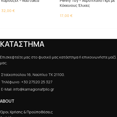
Kαρουζέλ – Ναυτάκια
Penny Toy – Αεροπλάνο Γκρι με
Kόκκινους Έλικες
32,00
€
17,00
€
ΚΑΤΑΣΤΗΜΑ
Επισκεφτείτε μας στο φυσικό μας κατάστημα ή επικοινωνήστε μαζί
μας.
Σταϊκοπούλου 16, Ναύπλιο ΤΚ 21100.
Τηλέφωνο: +30 27520 25 327
E-Mail: info@karnagionafplio.gr
ABOUT
Όροι Χρήσης & Προϋποθέσεις