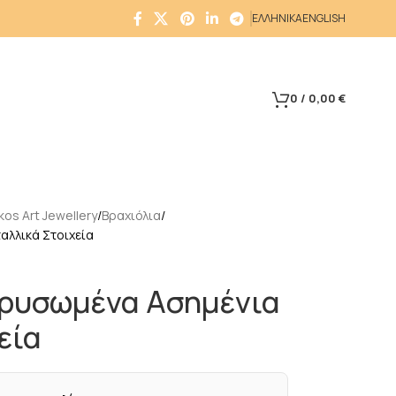
ΕΛΛΗΝΙΚΑ
ENGLISH
0
/
0,00
€
os Art Jewellery
Βραχιόλια
αλλικά Στοιχεία
χρυσωμένα Ασημένια
εία