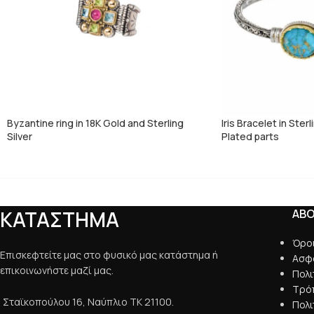
Byzantine ring in 18K Gold and Sterling
Iris Bracelet in Ster
Silver
Plated parts
ΚΑΤΑΣΤΗΜΑ
AB
Όρο
Επισκεφτείτε μας στο φυσικό μας κατάστημα ή
Ασφ
επικοινωνήστε μαζί μας.
Πολ
Τρό
Σταϊκοπούλου 16, Ναύπλιο ΤΚ 21100.
Πολ