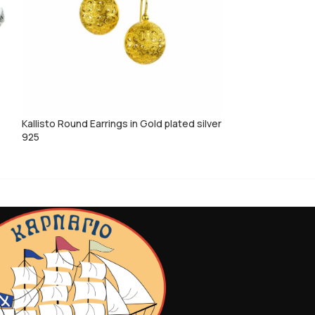
Kallisto Round Earrings in Gold plated silver
Kassandra Bangle 
925