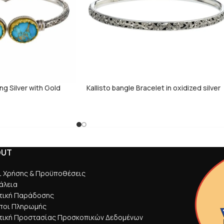
ling Silver with Gold
Kallisto bangle Bracelet in oxidized silver
OUT
ι Χρήσης & Προϋποθέσεις
άλεια
ιτική Παράδοσης
ποι Πληρωμής
ιτική Προστασίας Προσκοπικών Δεδομένων