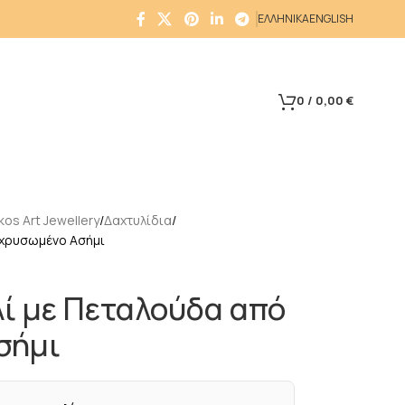
ΕΛΛΗΝΙΚΑ
ENGLISH
0
/
0,00
€
os Art Jewellery
Δαχτυλίδια
ιχρυσωμένο Ασήμι
ί με Πεταλούδα από
σήμι