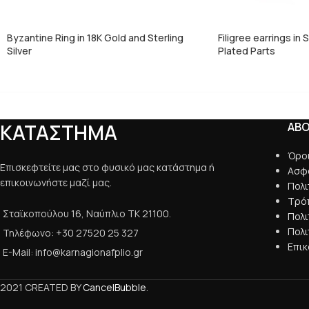
Byzantine Ring in 18K Gold and Sterling
Filigree earrings in 
Silver
Plated Parts
ΚΑΤΑΣΤΗΜΑ
AB
Όρο
Επισκεφτείτε μας στο φυσικό μας κατάστημα ή
Ασφ
επικοινωνήστε μαζί μας.
Πολ
Τρό
Σταϊκοπούλου 16, Ναύπλιο ΤΚ 21100.
Πολ
Πολι
Τηλέφωνο: +30 27520 25 327
Επικ
E-Mail: info@karnagionafplio.gr
2021 CREATED BY
CancelBubble
.