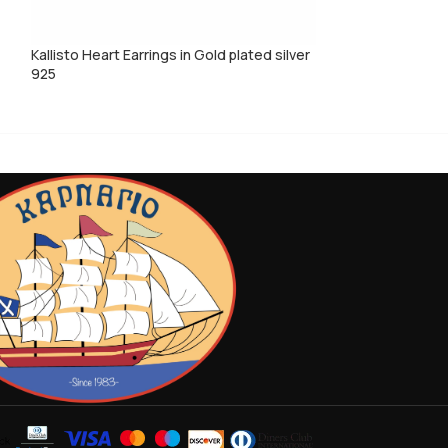
Kallisto Heart Earrings in Gold plated silver
Kallisto tiny hear
925
silver