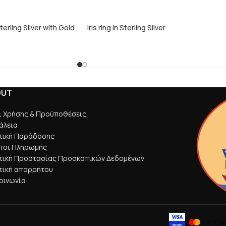
Sterling Silver with Gold
Iris ring in Sterling Silver
OUT
ι Χρήσης & Προϋποθέσεις
άλεια
ιτική Παράδοσης
ποι Πληρωμής
ιτική Προστασίας Προσκοπικών Δεδομένων
τική απορρήτου
οινωνία