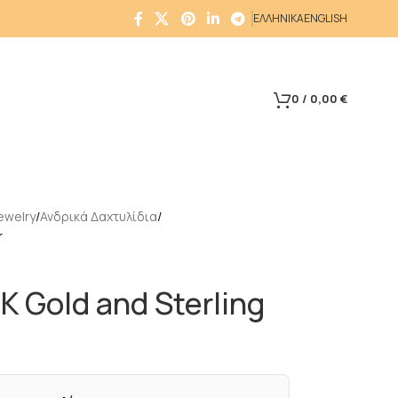
ΕΛΛΗΝΙΚΑ
ENGLISH
0
/
0,00
€
ewelry
Ανδρικά Δαχτυλίδια
r
K Gold and Sterling