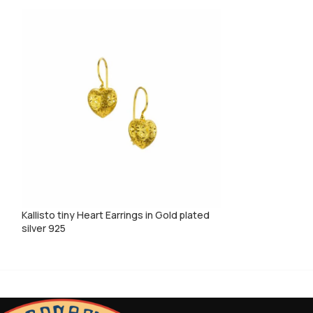
Kallisto tiny Heart Earrings in Gold plated
Mediterranean ear
silver 925
with Gold plated