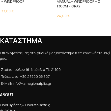
– WINDPROOF
MANUAL – WINDPROOF – Ø
130CM – GRAY
33,00
€
24,00
€
ΚΑΤΑΣΤΗΜΑ
Επισκεφτείτε μας στο φυσικό μας κατάστημα ή επικοινωνήστε μαζί
μας.
Σταϊκοπούλου 16, Ναύπλιο ΤΚ 21100.
Τηλέφωνο: +30 27520 25 327
E-Mail: info@karnagionafplio.gr
ABOUT
Όροι Χρήσης & Προϋποθέσεις
Ασφάλεια