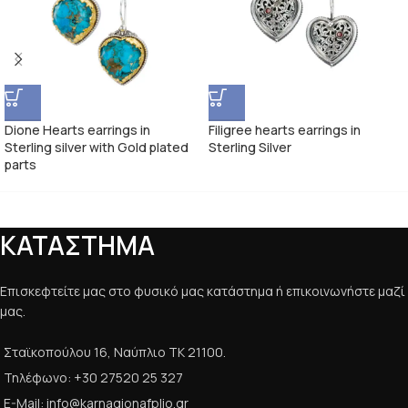
Dione Hearts earrings in
Filigree hearts earrings in
Sterling silver with Gold plated
Sterling Silver
parts
ΚΑΤΑΣΤΗΜΑ
Επισκεφτείτε μας στο φυσικό μας κατάστημα ή επικοινωνήστε μαζί
μας.
Σταϊκοπούλου 16, Ναύπλιο ΤΚ 21100.
Τηλέφωνο: +30 27520 25 327
E-Mail: info@karnagionafplio.gr